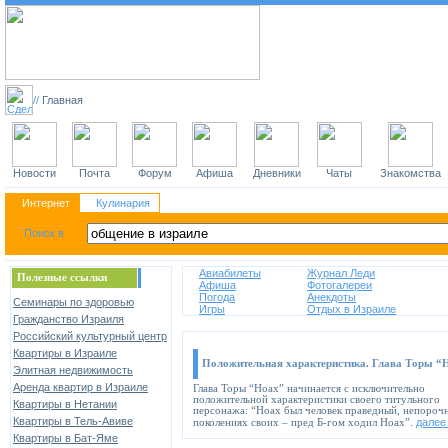
//
Главная
Новости
Почта
Форум
Афиша
Дневники
Чаты
Знакомства
Интернет
Кулинария
Авиабилеты
Журнал Леди
Полезные ссылки
Афиша
Фотогалереи
Погода
Анекдоты
Семинары по здоровью
Игры
Отдых в Израиле
Гражданство Израиля
Российский культурный центр
Квартиры в Израиле
Положительная характеристика. Глава Торы “
Элитная недвижимость
Аренда квартир в Израиле
Глава Торы “Ноах” начинается с исключительно
положительной характеристики своего титульного
Квартиры в Нетании
персонажа: “Ноах был человек праведный, непороч
Квартиры в Тель-Авиве
дале
поколениях своих – пред Б-гом ходил Ноах”.
Квартиры в Бат-Яме