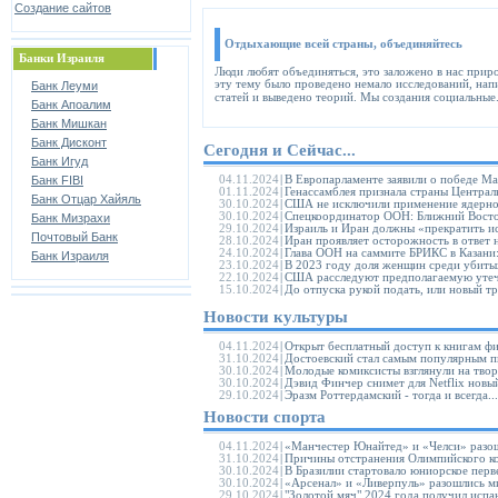
Создание сайтов
Отдыхающие всей страны, объединяйтесь
Банки Израиля
Люди любят объединяться, это заложено в нас прир
эту тему было проведено немало исследований, нап
Банк Леуми
статей и выведено теорий. Мы создания социальные
Банк Апоалим
Банк Мишкан
Банк Дисконт
Сегодня и Сейчас...
Банк Игуд
Банк FIBI
04.11.2024
|
В Европарламенте заявили о победе Ма
01.11.2024
|
Генассамблея признала страны Централ
Банк Отцар Хайяль
30.10.2024
|
США не исключили применение ядерно
30.10.2024
|
Спецкоординатор ООН: Ближний Восток 
Банк Мизрахи
29.10.2024
|
Израиль и Иран должны «прекратить ис
Почтовый Банк
28.10.2024
|
Иран проявляет осторожность в ответ н
24.10.2024
|
Глава ООН на саммите БРИКС в Казани
Банк Израиля
23.10.2024
|
В 2023 году доля женщин среди убитых
22.10.2024
|
США расследуют предполагаемую утечку
15.10.2024
|
До отпуска рукой подать, или новый тре
Новости культуры
04.11.2024
|
Открыт бесплатный доступ к книгам фи
31.10.2024
|
Достоевский стал самым популярным пи
30.10.2024
|
Молодые комиксисты взглянули на твор
30.10.2024
|
Дэвид Финчер снимет для Netflix новый
29.10.2024
|
Эразм Роттердамский - тогда и всегда...
Новости спорта
04.11.2024
|
«Манчестер Юнайтед» и «Челси» разош
31.10.2024
|
Причины отстранения Олимпийского ком
30.10.2024
|
В Бразилии стартовало юниорское перве
30.10.2024
|
«Арсенал» и «Ливерпуль» разошлись ми
29.10.2024
|
"Золотой мяч" 2024 года получил испан