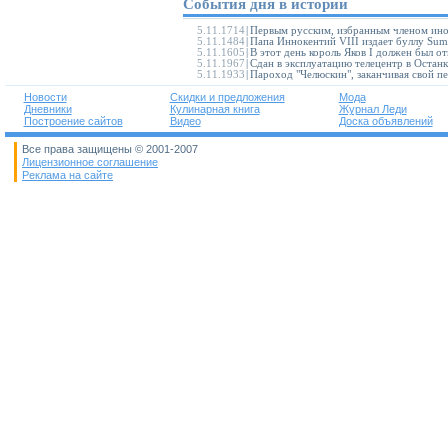
События дня в истории
5.11.1714
|
Первым русским, избранным членом инос
5.11.1484
|
Папа Иннокентий VIII издает буллу Summ
5.11.1605
|
В этот день король Яков I должен был от
5.11.1967
|
Сдан в эксплуатацию телецентр в Останки
5.11.1933
|
Пароход "Челюскин", заканчивая свой пе
Новости
Скидки и предложения
Мода
Дневники
Кулинарная книга
Журнал Леди
Построение сайтов
Видео
Доска объявлений
Все права защищены © 2001-2007
Лицензионное соглашение
Реклама на сайте