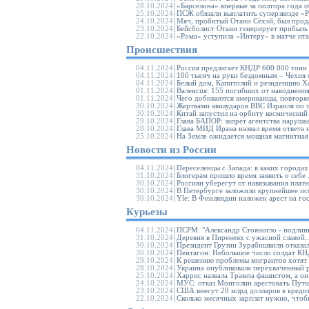
28.10.2024
|
«Барселона» впервые за полтора года о
25.10.2024
|
ПСЖ обязали выплатить суперзвезде «Р
24.10.2024
|
Мяч, пробитый Отани Сёхэй, был прода
23.10.2024
|
Бейсболист Отани генерирует прибыль в
22.10.2024
|
«Рома» уступила «Интеру» в матче итал
Происшествия
04.11.2024
|
Россия предлагает КНДР 600 000 тонн 
04.11.2024
|
100 тысяч на руки бездомным – Чехия о
04.11.2024
|
Белый дом, Капитолий и резиденцию Ха
01.11.2024
|
Валенсия: 155 погибших от наводнения 
01.11.2024
|
Чего добиваются американцы, повторяя
30.10.2024
|
Жертвами авиаударов ВВС Израиля по т
30.10.2024
|
Китай запустил на орбиту космический
29.10.2024
|
Глава БАПОР: запрет агентства наруша
28.10.2024
|
Глава МИД Ирана назвал время ответа н
25.10.2024
|
На Земле ожидается мощная магнитная 
Новости из России
04.11.2024
|
Переселенцы с Запада: в каких города
31.10.2024
|
Блогерам пришло время заявить о себе .
30.10.2024
|
Россиян уберегут от навязывания платн
30.10.2024
|
В Петербурге заложили крупнейшее иссл
30.10.2024
|
Yle: В Финляндии наложен арест на гос
Курьезы
04.11.2024
|
ПСРМ: "Александр Стояногло - подлинн
31.10.2024
|
Деревня в Пиренеях с ужасной славой..
30.10.2024
|
Президент Грузии Зурабишвили отказала
30.10.2024
|
Пентагон: Небольшое число солдат КНД
29.10.2024
|
К решению проблемы мигрантов хотят п
28.10.2024
|
Украина опубликовала перехваченный 
25.10.2024
|
Харрис назвала Трампа фашистом, а он
24.10.2024
|
МУС: отказ Монголии арестовать Путин
23.10.2024
|
США внесут 20 млрд долларов в кредит
22.10.2024
|
Сколько месячных зарплат нужно, чтобы