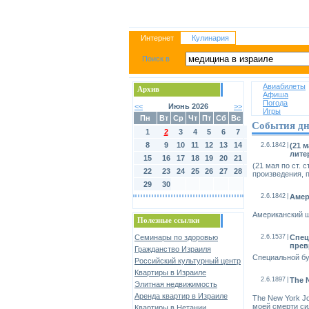
Интернет
Кулинария
Авиабилеты
Архив
Афиша
Погода
<<
Июнь 2026
>>
Игры
Пн
Вт
Ср
Чт
Пт
Сб
Вс
События дн
1
2
3
4
5
6
7
8
9
10
11
12
13
14
2.6.1842
|
(21 
лите
15
16
17
18
19
20
21
(21 мая по ст. 
22
23
24
25
26
27
28
произведения, 
29
30
2.6.1842
|
Амер
Американский ш
Полезные ссылки
Семинары по здоровью
2.6.1537
|
Спец
прев
Гражданство Израиля
Специальной бу
Российский культурный центр
Квартиры в Израиле
2.6.1897
|
The 
Элитная недвижимость
Аренда квартир в Израиле
The New York J
моей смерти си
Квартиры в Нетании