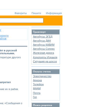
Фавориты
Пишите
Информация
г
Транспорт
тернете
Автобусы ЭГЕД
айтов
Автобусы ДАН
Автобусы КАВИМ
Автобусы Connex
Нет в русской
Железная дорога
цательными.
тературе другого
Аэропорты Израиля
Ситуация на шоссе
Оплата счетов
Электричество
Арнона
запретил
Телефон
МААМ
ие их в рабов.
Почта
Газ
она: «Сообщения о
Поиск рецептов