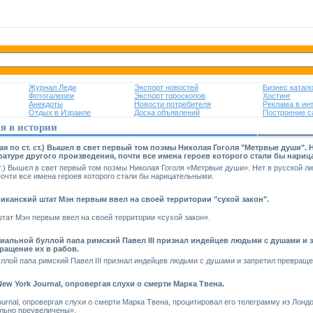
Журнал Леди
Экспорт новостей
Бизнес катало
Фотогалереи
Экспорт гороскопов
Хостинг
Анекдоты
Новости потребителя
Реклама в ин
Отдых в Израиле
Доска объявлений
Построение с
я в истории
мая по ст. ст.) Вышел в свет первый том поэмы Николая Гоголя "Метрвые души". 
ратуре другого произведения, почти все имена героев которого стали бы нари
ст.) Вышел в свет первый том поэмы Николая Гоголя «Метрвые души». Нет в русской ли
почти все имена героев которого стали бы нарицательными.
иканский штат Мэн первым ввел на своей территории "сухой закон".
тат Мэн первым ввел на своей территории «сухой закон».
иальной буллой папа римский Павел III признал индейцев людьми с душами и 
ращение их в рабов.
ллой папа римский Павел III признал индейцев людьми с душами и запретил превращен
New York Journal, опровергая слухи о смерти Марка Твена.
ournal, опровергая слухи о смерти Марка Твена, процитировал его телеграмму из Лонд
льно преувеличены».