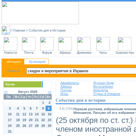
//
Главная
//
События дня в Истории
Новости
Почта
Форум
Афиша
Дневники
Чаты
Знакомства
Интернет
Кулинария
Авиабилеты
Журнал Леди
Архив
Афиша
Фотогалереи
Погода
Анекдоты
<<
Август 2026
>>
Игры
Отдых в Израиле
Пн
Вт
Ср
Чт
Пт
Сб
Вс
События дня в истории
1
2
3
4
5
6
7
8
9
5.11.1714
|
Первым русским, избранным членом
Меншиков. Письмо об его избрании 
10
11
12
13
14
15
16
(25 октября по ст. ст
17
18
19
20
21
22
23
24
25
26
27
28
29
30
членом иностранной 
31