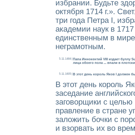
избрании. Будьте здо
октября 1714 г.». Св
три года Петра I, из
академии наук в 1717 
единственным в мире
неграмотным.
5.11.1484
|
Папа Иннокентий VIII издает буллу 
лица обоего пола ... впали в плотск
5.11.1605
|
В этот день король Яков I должен б
В этот день король Я
заседание английског
заговорщики с целью 
правление в стране у
заложить бочки с по
и взорвать их во вре