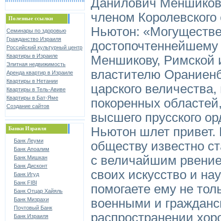
Данилович Меншиков.
членом Королевского
Полезные ссылки
Ньютон: «Могуществ
Семинары по здоровью
Гражданство Израиля
достопочтеннейшему 
Российский культурный центр
Квартиры в Израиле
Меншикову, Римской 
Элитная недвижимость
властителю Ораниенбу
Аренда квартир в Израиле
Квартиры в Нетании
царского величества,
Квартиры в Тель-Авиве
Квартиры в Бат-Яме
покоренных областей,
Создание сайтов
высшего прусского ор
Ньютон шлет привет.
Банки Израиля
Банк Леуми
обществу известно ста
Банк Апоалим
с величайшим рвение
Банк Мишкан
Банк Дисконт
своих искусство и н
Банк Игуд
Банк FIBI
помогаете ему не тол
Банк Отцар Хайяль
Банк Мизрахи
военными и гражданск
Почтовый Банк
распространении хоро
Банк Израиля