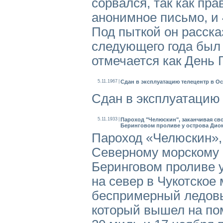
сорвался, так как пр
анонимное письмо, и 
Под пыткой он рассказ
следующего года был 
отмечается как День 
5.11.1967
|
Сдан в эксплуатацию телецентр в Ос
Сдан в эксплуатацию 
5.11.1933
|
Пароход "Челюскин", заканчивая св
Беринговом проливе у острова Диом
Пароход «Челюскин», 
Северному морскому 
Беринговом проливе 
на север в Чукотское 
беспримерный ледовы
который вышел на по